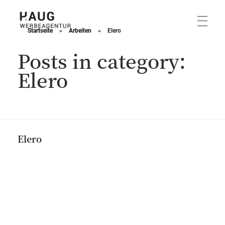
Startseite
»
Arbeiten
»
Elero
Haug Werbeagentur
Posts in category:
Elero
Elero