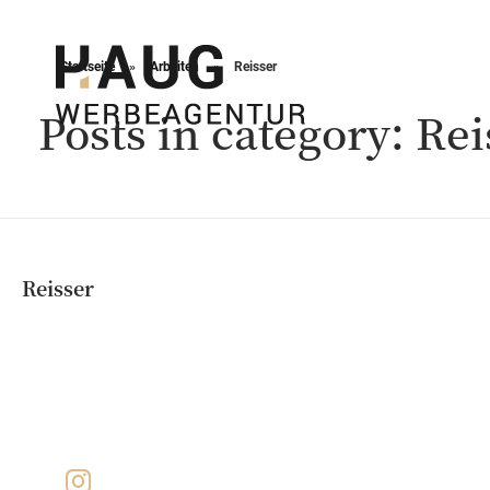
Startseite
»
Arbeiten
»
Reisser
Posts in category: Rei
Haug Werbeagentur
Reisser